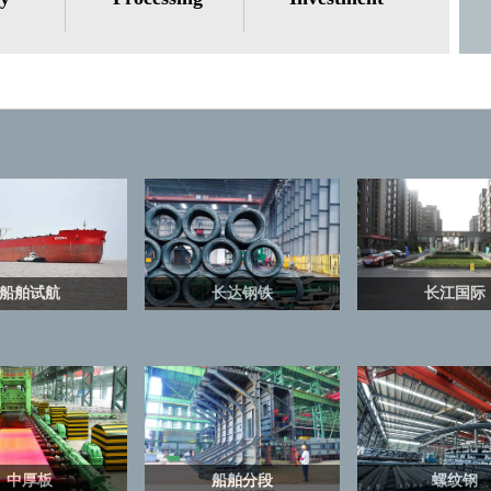
船舶试航
长达钢铁
长江国际
中厚板
船舶分段
螺纹钢