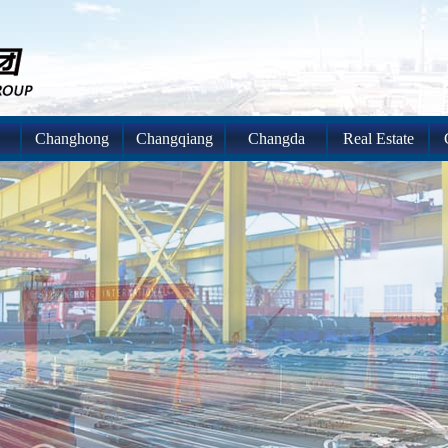
Changhong
Changqiang
Changda
Real Estate
System
System
System
System