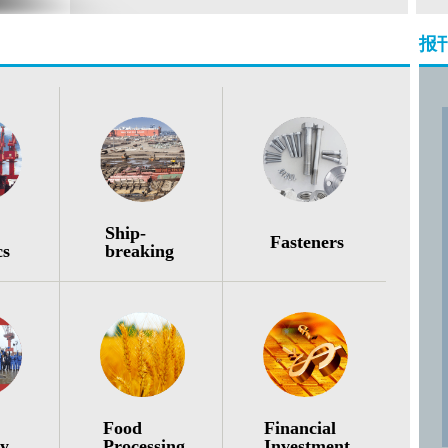
报
Ship-
Fasteners
cs
breaking
Food
Financial
ry
Processing
Investment