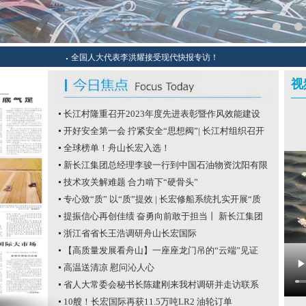
全国人大代表李洪耀接受现代快报专访！
视
长江村隆重召开2023年度先进表彰暨作风效能建设
大会
开好安全第一会 拧紧安全“思想阀”| 长江村组织召开
安全生产工作会
全球榜单！舟山长宏入选！
新长江集团总经理李骏一行到中国石油物资沈阳有限
公司业务交流
技术攻关解难题 合力啃下“硬骨头”
专心致“质” 以“质”提效 | 长宏修船系统扎实开展“质
量月”活动
提振信心再创佳绩 奋勇向前敢于担当丨 新长江集团
2023年半年度经济工作会议顺利召开
浙江省省长王浩调研舟山长宏国际
【高质量发展看舟山】一座座龙门吊的“云端”见证
高温送清凉 慰问沁人心
省人大常委会秘书长陈建刚来我村调研并走访联系
全国人大代表李洪耀
10艘！长宏国际再获11.5万吨LR2 油轮订单