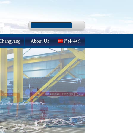
Changyang
About Us
简体中文
System