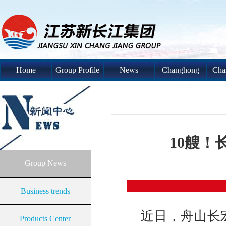
Home
Group Profile
News
Changhong
Cha
System
S
10艘！
Group News
Business trends
近日，舟山长
Products Center