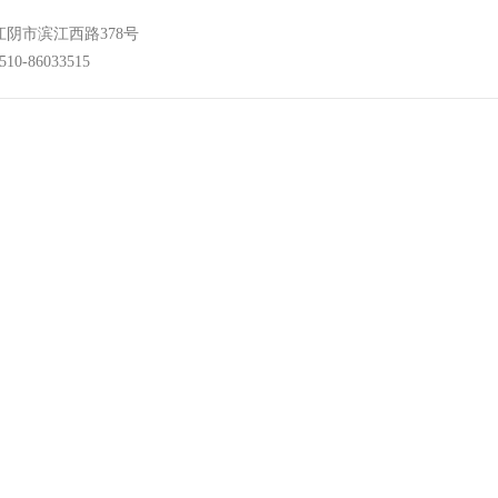
江阴市滨江西路378号
0-86033515