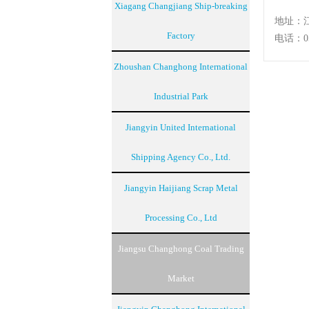
Xiagang Changjiang Ship-breaking
地址：
Factory
电话：051
Zhoushan Changhong International
Industrial Park
Jiangyin United International
Shipping Agency Co., Ltd.
Jiangyin Haijiang Scrap Metal
Processing Co., Ltd
Jiangsu Changhong Coal Trading
Market