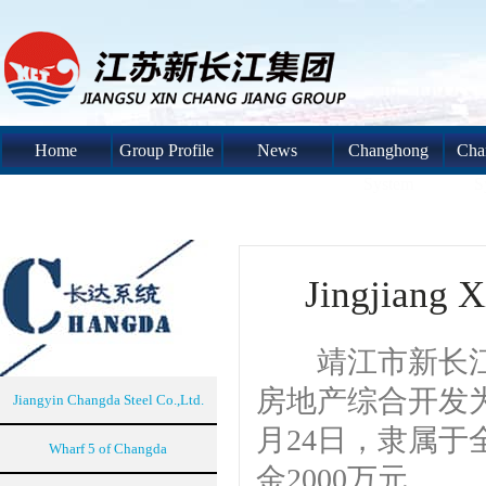
Home
Group Profile
News
Changhong
Cha
System
S
Jingjiang X
靖江市新长江房
房地产综合开发为
Jiangyin Changda Steel Co.,Ltd.
月24日，隶属于
Wharf 5 of Changda
金2000万元。