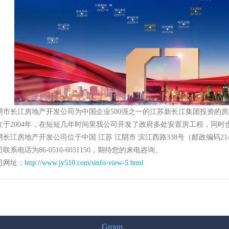
长江房地产开发公司为中国企业500强之一的江苏新长江集团投资的房
立于2004年，在短短几年时间里我公司开发了政府多处安置房工程，同
江房地产开发公司位于中国 江苏 江阴市 滨江西路338号（邮政编码21
联系电话为86-0510-6031150，期待您的来电咨询。
网址：
http://www.jy510.com/sinfo-view-5.html
Group