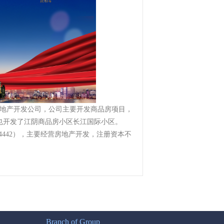
地产开发公司，公司主要开发商品房项目，
时也开发了江阴商品房小区长江国际小区。
4442），主要经营房地产开发，注册资本不
Branch of Group