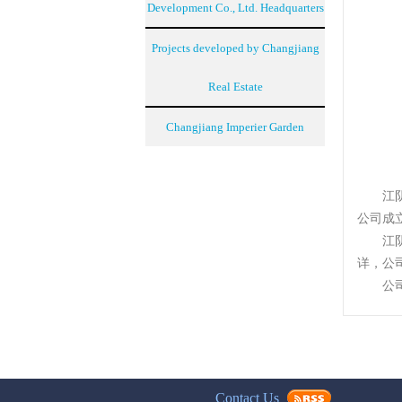
Development Co., Ltd. Headquarters
Projects developed by Changjiang
Real Estate
Changjiang Imperier Garden
江阴市
公司成
江阴长
详，公司
公司
Contact Us