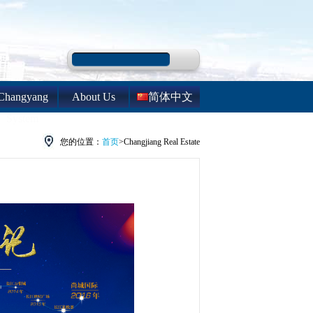
Changyang
About Us
简体中文
System
您的位置：
首页
>Changjiang Real Estate