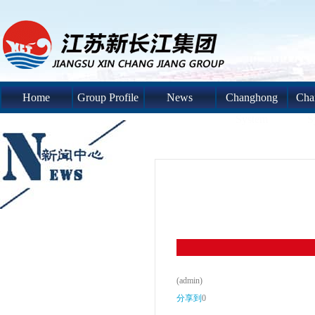
Home
Group Profile
News
Changhong
Cha
System
S
(admin)
分享到
0