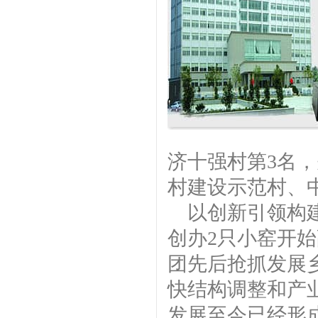
济十强村第3名
村建设示范村、
以创新引领构建
创办2只小窑开
团先后抢抓发展
快结构调整和产
发展至今已经形