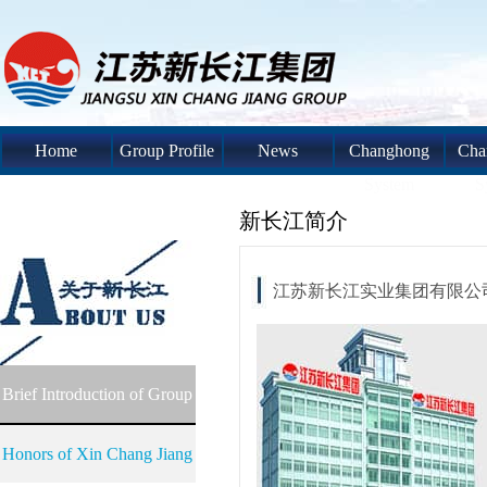
Home
Group Profile
News
Changhong
Cha
System
S
新长江简介
江苏新长江实业集团有限公
Brief Introduction of Group
Honors of Xin Chang Jiang