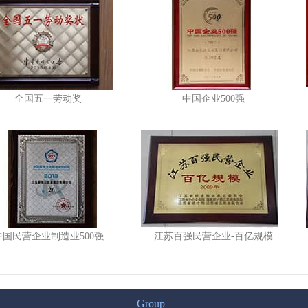
全国五一劳动奖
中国企业500强
中国民营企业制造业500强
江苏百强民营企业-百亿规模
Group