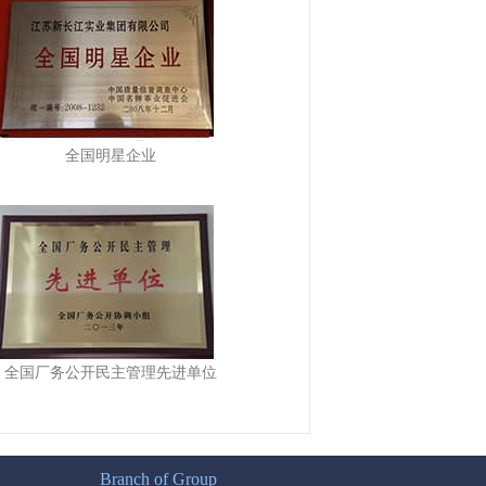
全国明星企业
全国厂务公开民主管理先进单位
Branch of Group