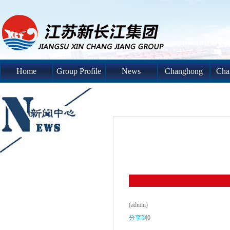
Home
Group Profile
News
Changhong
Cha
System
S
(admin)
分享到
0