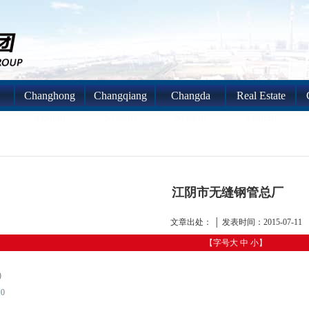
Changhong
Changqiang
Changda
Real Estate
System
System
System
System
江阴市无缝钢管总厂
文章出处： │ 发表时间：2015-07-11
【字号
大
中
小
】
)
到
0