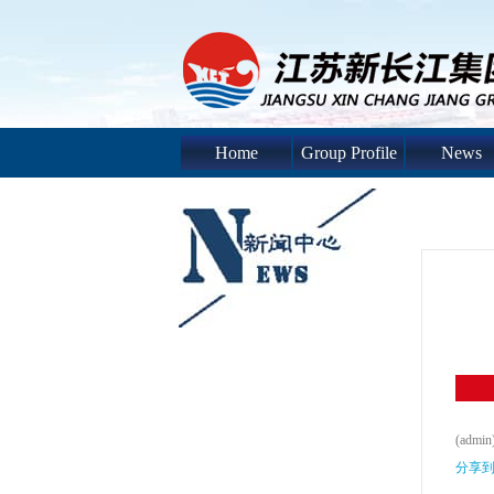
Home
Group Profile
News
(admin
分享