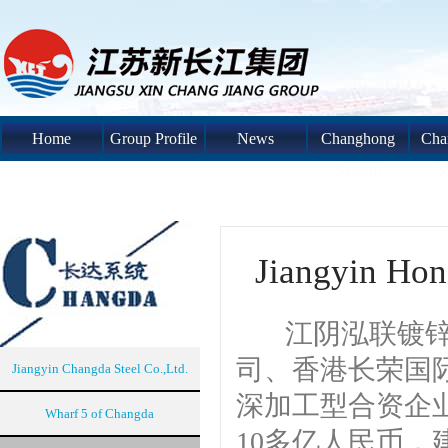
Home
Group Profile
News
Changhong
Cha
System
S
Jiangyin Hon
江阴泓联镀锌钢
司、香港长荣国际
Jiangyin Changda Steel Co.,Ltd.
深加工型合资企业
Wharf 5 of Changda
10多亿人民币，