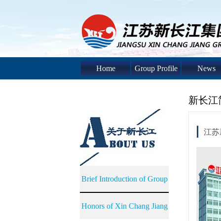
Home
Group Profile
News
新长江
江苏
Brief Introduction of Group
Honors of Xin Chang Jiang