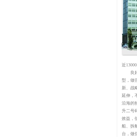
近1300
良
型，做
新、战
延伸，
沿海的
升二号
效益，
船、拆
台，做