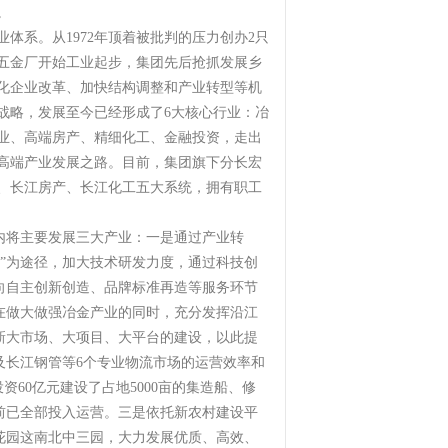
。
体系。从1972年顶着被批判的压力创办2只
五金厂开始工业起步，集团先后抢抓发展乡
化企业改革、加快结构调整和产业转型等机
战略，发展至今已经形成了6大核心行业：冶
业、高端房产、精细化工、金融投资，走出
高端产业发展之路。目前，集团旗下分长宏
、长江房产、长江化工五大系统，拥有职工
内将主要发展三大产业：一是通过产业转
本”为途径，加大技术研发力度，通过科技创
向自主创新创造、品牌标准再造等服务环节
在做大做强冶金产业的同时，充分发挥沿江
新大市场、大项目、大平台的建设，以此提
及长江钢管等6个专业物流市场的运营效率和
60亿元建设了占地5000亩的集造船、修
前已全部投入运营。三是依托新农村建设平
花园这南北中三园，大力发展优质、高效、