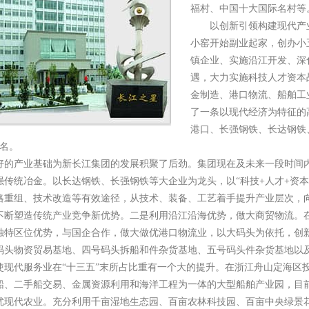
福村、中国十大国际名村等
以创新引领构建现代产业
小窑开始副业起家，创办小
镇企业、实施沿江开发、深
遇，大力实施科技人才资本
金制造、港口物流、船舶工
了一条以现代经济为特征的
港口、长强钢铁、长达钢铁
0名。
好的产业基础为新长江集团的发展积聚了后劲。集团现在及未来一段时间
强传统冶金。以长达钢铁、长强钢铁等大企业为龙头，以“科技+人才+资
略重组、技术改造等有效途径，从技术、装备、工艺着手提升产业层次，
不断塑造传统产业竞争新优势。二是利用沿江沿海优势，做大商贸物流。
独特区位优势，与国企合作，做大做优港口物流业，以大码头为依托，创
码头物资贸易基地、四号码头拆船和件杂货基地、五号码头件杂货基地以
使现代服务业在“十三五”末所占比重有一个大的提升。在浙江舟山定海区投资
船、二手船交易、金属资源利用和海洋工程为一体的大型船舶产业园，目
优现代农业。充分利用千亩湿地生态园、百亩农林科技园、百亩中央绿景