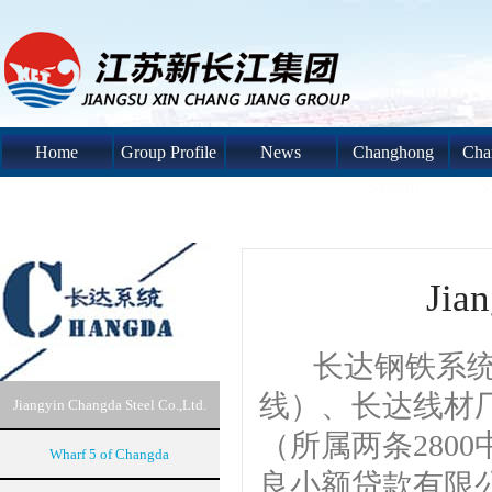
Home
Group Profile
News
Changhong
Cha
System
S
Jian
长达钢铁系统由
线）、长达线材
Jiangyin Changda Steel Co.,Ltd.
（所属两条280
Wharf 5 of Changda
良小额贷款有