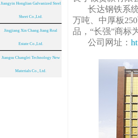
Jiangyin Honglian Galvanized Steel
长达钢铁系统年
Sheet Co.,Ltd.
万吨、中厚板25
品，“长强”商标
Jingjiang Xin Chang Jiang Real
公司网址：
h
Estate Co.,Ltd.
Jiangsu Changlei Technology New
Materials Co., Ltd.​​