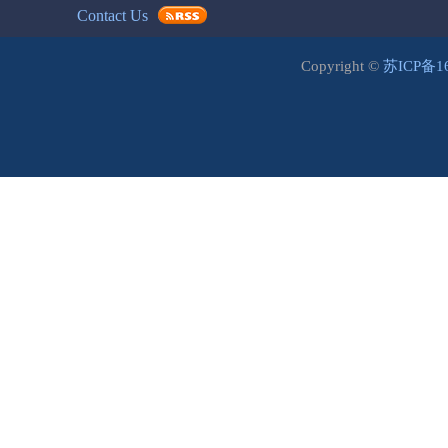
Contact Us
Copyright ©
苏ICP备1