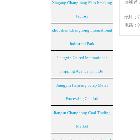
德建设
Xiagang Changjiang Ship-breaking
Factory
地址：
电话：051
Zhoushan Changhong International
Industrial Park
Jiangyin United International
Shipping Agency Co., Ltd.
Jiangyin Haijiang Scrap Metal
Processing Co., Ltd
Jiangsu Changhong Coal Trading
Market