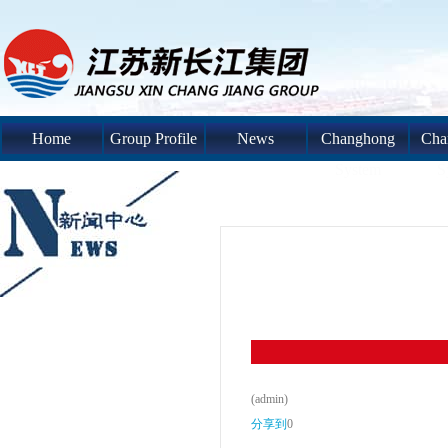
Home
Group Profile
News
Changhong
Cha
System
S
(admin)
分享到
0