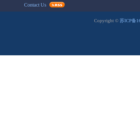
Contact Us
Copyright ©
苏ICP备1