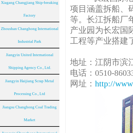
Xiagang Changjiang Ship-breaking
项目涵盖拆船、
Factory
等。长江拆船厂年
产业园为长宏国
Zhoushan Changhong International
工程等产业搭建
Industrial Park
Jiangyin United International
地址：江阴市滨江
Shipping Agency Co., Ltd.
电话：0510-8603
Jiangyin Haijiang Scrap Metal
网址：
http://www
Processing Co., Ltd
Jiangsu Changhong Coal Trading
Market