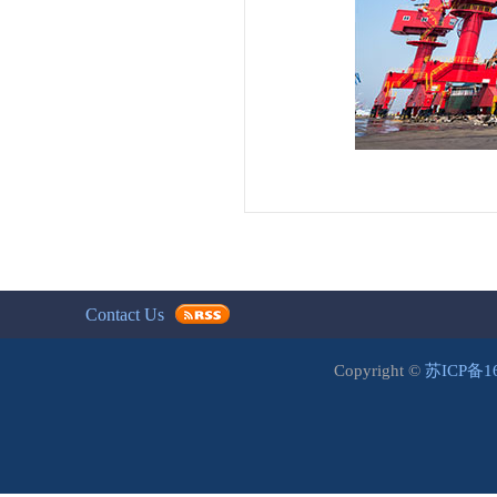
Contact Us
Copyright ©
苏ICP备1