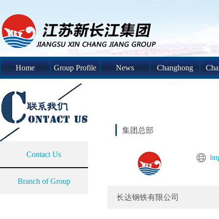
Home
Group Profile
News
Changhong
Cha
System
S
集团总部
Contact Us
ht
Branch of Group
长达钢铁有限公司