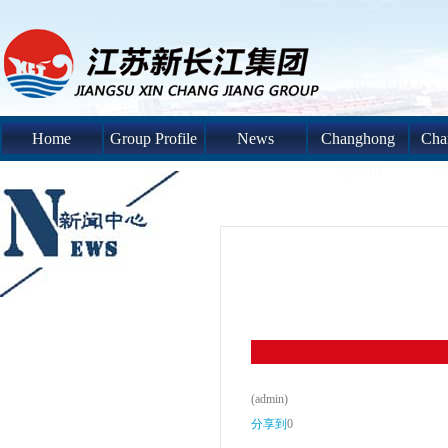
Home
Group Profile
News
Changhong
Cha
System
S
(admin)
分享到
0