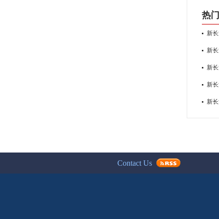
热
新长
新长
新长
新长
新长
Contact Us