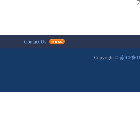
Contact Us
Copyright ©
苏ICP备1