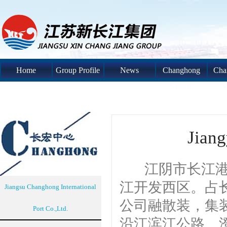
Home
Group Profile
News
Changhong
Cha
System
S
Jiang
江阴市长江港埠
江开发西区。占长
Jiangsu Changhong International
公司融散装，集
Port Co.,Ltd.
沿江滨江公路、