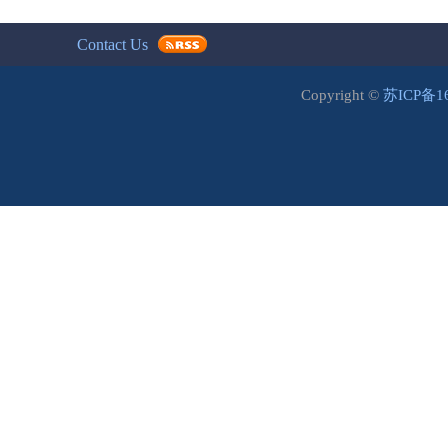
Contact Us
Copyright ©
苏ICP备1