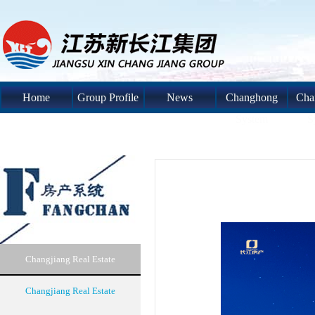
Home
Group Profile
News
Changhong
Cha
System
S
Changjiang Real Estate
Changjiang Real Estate