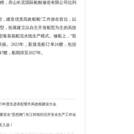
上榜，舟山长宏国际船舶修造有限公司位列
控，建造优质高效船舶”工作放在首位，以
型，拓展建立以自主开发船型为主的高技
型集装箱船流水线生产模式。修船上，“双
。2023年，新接造船订单24艘，包括
47艘，船期排至2027年。
23年度先进表彰暨作风效能建设大会
紧安全“思想阀”| 长江村组织召开安全生产工作会
宏入选！