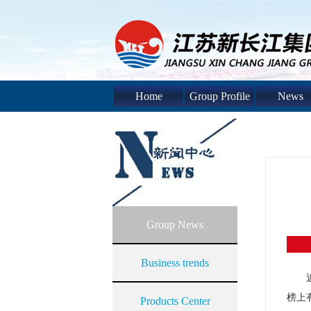
Home
Group Profile
News
Group News
Business trends
榜上
Products Center