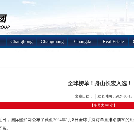
Changhong
Changqiang
Changda
Real Estate
System
System
System
System
全球榜单！舟山长宏入选！
文章出处： │ 发表时间：2024-03-15
【字号
大
中
小
】
近日，国际船舶网公布了截至2024年1月8日全球手持订单量排名前30
有名。