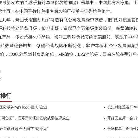
在最新发布的全球手持订单量排名前30船厂榜单中，中国共有20家船厂
第十五；在中国手持订单排名前30船厂榜单中位列榜单第十。
近几年，舟山长宏国际船舶修造有限公司发展稳中求进，把“做好质量管
平科技推动转型升级，抢抓市场，造船已向万箱级集装箱船、多型油轮转
舶产品，多次承接化学品船、海洋工程船为代表的高端船舶。实现了中小
船舶数量稳步增加，修船经营战略不断优化，客户等级和企业发展同频共振
00箱，10300箱双燃料集装箱船，MR油轮，LR2油轮等，目前造船在手订单
)
到
0
门排行
国际获评“省科技小巨人”企业
长江村隆重召开20
“同心圆”，江苏新长江集团统战部挂牌成立！
开好安全第一会 拧
攻关解难题 合力啃下“硬骨头”
全球榜单！舟山长