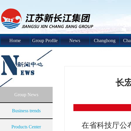
Home
Group Profile
News
Changhong
Cha
System
S
长
Group News
Business trends
在省科技厅公布
Products Center