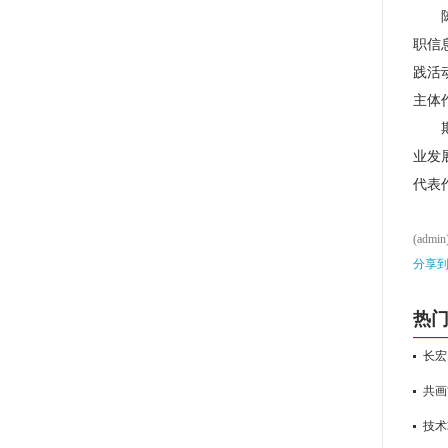
职信
践活
主体
业发
代表
(admin
分享
热
长宏
共画
技术