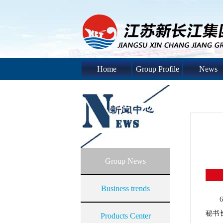
Home
Group Profile
News
Group News
Business trends
秘书
Products Center