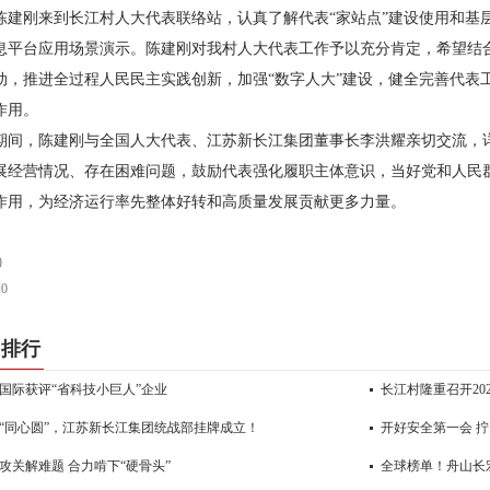
陈建刚来到长江村人大代表联络站，认真了解代表“家站点”建设使用和基
息平台应用场景演示。陈建刚对我村人大代表工作予以充分肯定，希望结合
动，推进全过程人民民主实践创新，加强“数字人大”建设，健全完善代表
作用。
期间，陈建刚与全国人大代表、江苏新长江集团董事长李洪耀亲切交流，
展经营情况、存在困难问题，鼓励代表强化履职主体意识，当好党和人民
作用，为经济运行率先整体好转和高质量发展贡献更多力量。
)
到
0
门排行
国际获评“省科技小巨人”企业
长江村隆重召开20
“同心圆”，江苏新长江集团统战部挂牌成立！
开好安全第一会 拧
攻关解难题 合力啃下“硬骨头”
全球榜单！舟山长