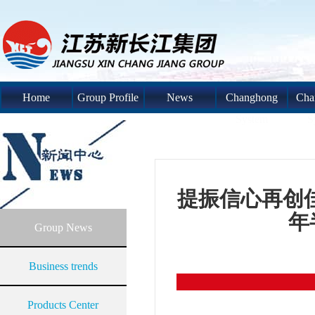
Home
Group Profile
News
Changhong
Cha
System
S
提振信心再创佳
年
Group News
Business trends
Products Center