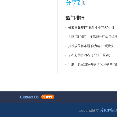
分享到
0
热门排行
长宏国际获评“省科技小巨人”企业
共画“同心圆”，江苏新长江集团统
技术攻关解难题 合力啃下“硬骨头”
了不起的劳动者（长江工匠篇）
10艘！长宏国际再获11.5万吨LR2
Contact Us
Copyright ©
苏ICP备1