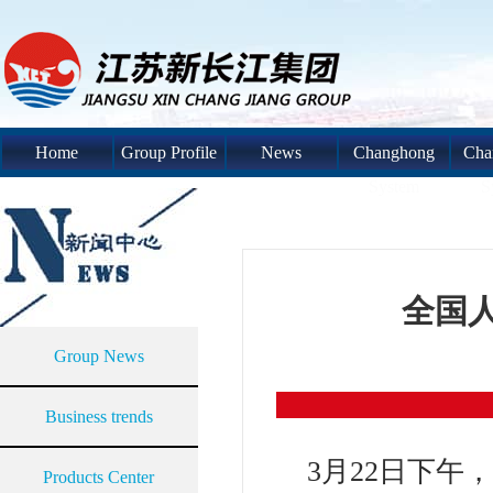
Home
Group Profile
News
Changhong
Cha
System
S
全国
Group News
Business trends
3月22日下
Products Center