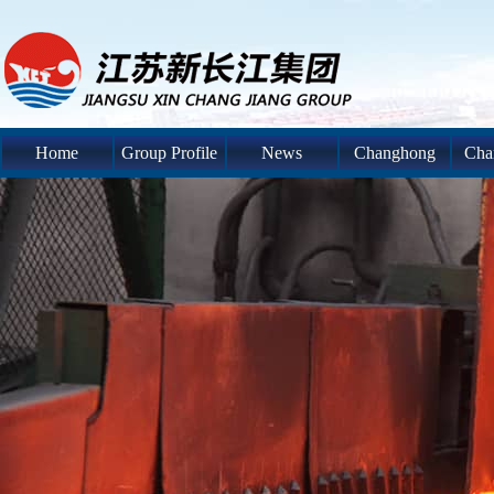
Home
Group Profile
News
Changhong
Cha
System
S