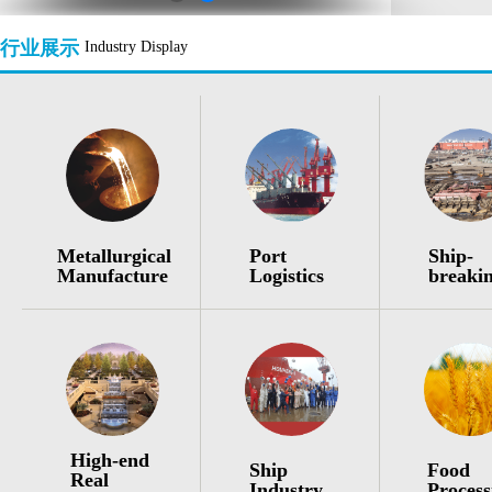
行业展示
Industry Display
Metallurgical
Port
Ship-
Manufacture
Logistics
breaki
High-end
Ship
Food
Real
Industry
Process