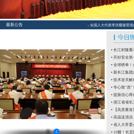
最新公告
场传回“长江声音”！
全国人大代表李洪耀接受现代
长江村隆重
大会
开好安全第一
安全生产工
全球榜单！
新长江集团
公司业务交
技术攻关解
专心致“质”
量月”活动
提振信心再
2023年半
浙江省省长
【高质量发
高温送清凉
省人大常委
1
2
全国人大代
10艘！长宏