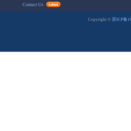
Contact Us
Copyright ©
苏ICP备1