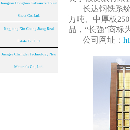
Jiangyin Honglian Galvanized Steel
长达钢铁系统年
Sheet Co.,Ltd.
万吨、中厚板25
品，“长强”商标
Jingjiang Xin Chang Jiang Real
公司网址：
h
Estate Co.,Ltd.
Jiangsu Changlei Technology New
Materials Co., Ltd.​​