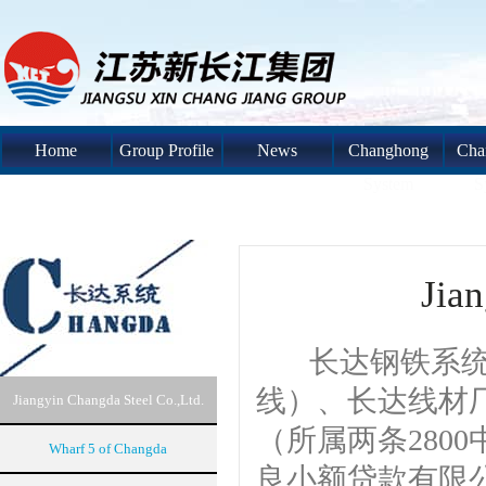
Home
Group Profile
News
Changhong
Cha
System
S
Jian
长达钢铁系统由
线）、长达线材
Jiangyin Changda Steel Co.,Ltd.
（所属两条280
Wharf 5 of Changda
良小额贷款有