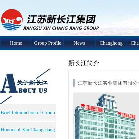
Home
Group Profile
News
Changhong
Cha
System
S
新长江简介
江苏新长江实业集团有限公
Brief Introduction of Group
Honors of Xin Chang Jiang