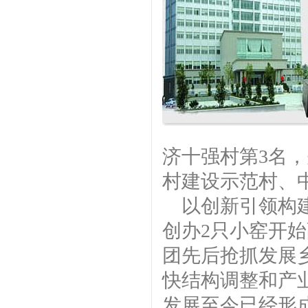
济十强村第3名
村建设示范村、
以创新引领构建
创办2只小窑开
团先后抢抓发展
快结构调整和产
发展至今已经形