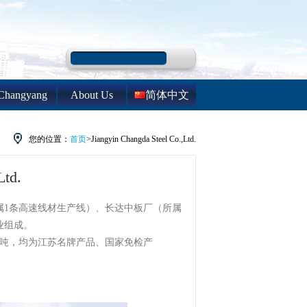
Changyang
About Us
简体中文
System
您的位置：
首页
>Jiangyin Changda Steel Co.,Ltd.
Ltd.
1条高速线材生产线）、长达中板厂（所属
等企业组成。
万吨，均为江苏名牌产品、国家免检产