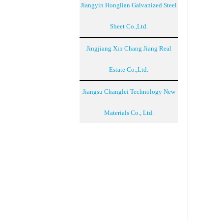
Jiangyin Honglian Galvanized Steel
Sheet Co.,Ltd.
Jingjiang Xin Chang Jiang Real
Estate Co.,Ltd.
Jiangsu Changlei Technology New
Materials Co., Ltd.​​