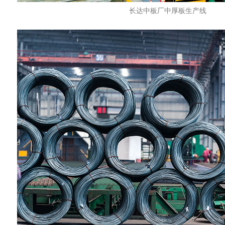
长达中板厂中厚板生产线