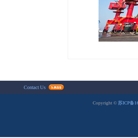
Contact Us
Copyright ©
苏ICP备1