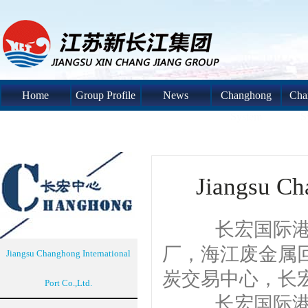
Home
Group Profile
News
Changhong
Cha
System
S
Jiangsu Ch
长宏国际港口系
厂，海江废金属
Jiangsu Changhong International
炭交易中心，长
Port Co.,Ltd.
长宏国际港口