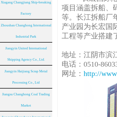
Xiagang Changjiang Ship-breaking
项目涵盖拆船、
Factory
等。长江拆船厂年
产业园为长宏国
Zhoushan Changhong International
工程等产业搭建
Industrial Park
Jiangyin United International
地址：江阴市滨江
Shipping Agency Co., Ltd.
电话：0510-8603
Jiangyin Haijiang Scrap Metal
网址：
http://www
Processing Co., Ltd
Jiangsu Changhong Coal Trading
Market