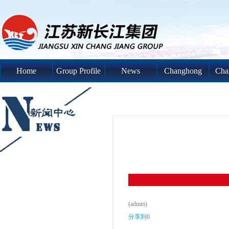
Home
Group Profile
News
Changhong
Cha
System
S
(admin)
分享到
0