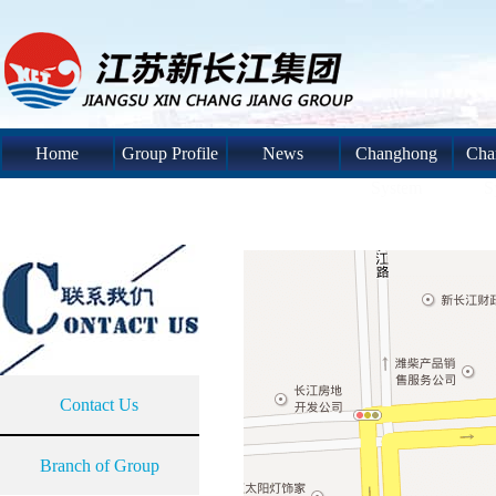
Home
Group Profile
News
Changhong
Cha
System
S
Contact Us
Branch of Group