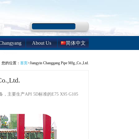
Changyang
About Us
简体中文
System
您的位置：
首页
>Jiangyin Changgang Pipe Mfg.,Co.,Ltd.
o.,Ltd.
API 5D标准的E75 X95 G105