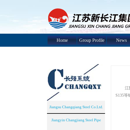
Home
Group Profile
News
江阴长钢
S13
Jiangsu Changqiang Steel Co.Ltd.
Jiangyin Changjiang Steel Pipe