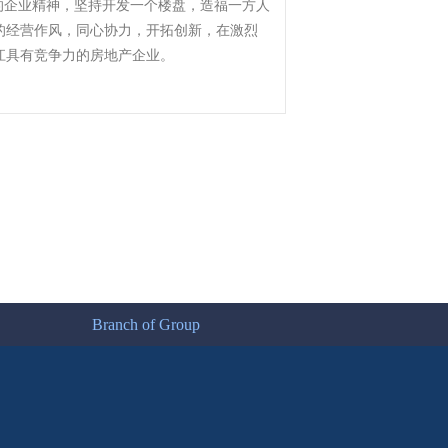
企业精神，坚持开发一个楼盘，造福一方人
的经营作风，同心协力，开拓创新，在激烈
江具有竞争力的房地产企业。
Branch of Group