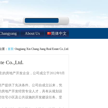
Changyang
About Us
简体中文
System
位置：
首页
>Jingjiang Xin Chang Jiang Real Estate Co.,Ltd.
te Co.,Ltd.
房地产开发企业，公司成立于2012年9月
产提供了先决条件。公司自成立以来，凭
的房地产开发经营专业人才，具有从规划设
型住宅小区及公共设施的开发建设任务。坚