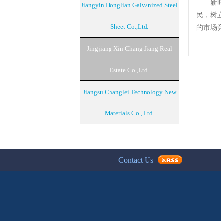
新时期
Jiangyin Honglian Galvanized Steel
民，树
Sheet Co.,Ltd.
的市场
Jingjiang Xin Chang Jiang Real
Estate Co.,Ltd.
Jiangsu Changlei Technology New
Materials Co., Ltd.​​
Contact Us