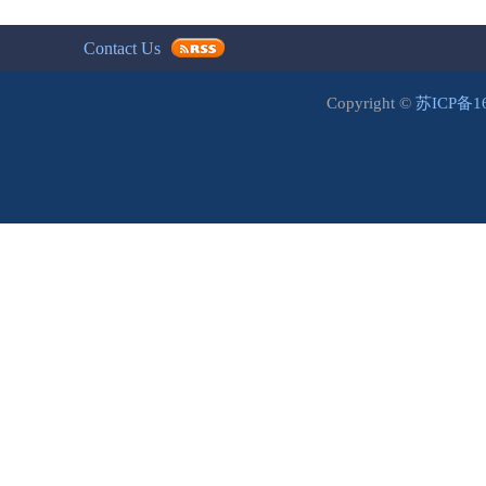
Contact Us
Copyright ©
苏ICP备1