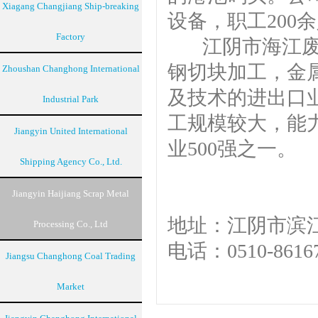
Xiagang Changjiang Ship-breaking
设备，职工200
Factory
江阴市海江废金
钢切块加工，金
Zhoushan Changhong International
及技术的进出口
Industrial Park
工规模较大，能力
Jiangyin United International
业500强之一。
Shipping Agency Co., Ltd.
Jiangyin Haijiang Scrap Metal
地址：江阴市滨江
Processing Co., Ltd
电话：0510-8616
Jiangsu Changhong Coal Trading
Market