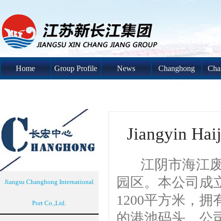
Home
Group Profile
News
Changhong
Cha
System
S
Jiangyin Hai
江阴市海江废金
园区。本公司成立
Jiangsu Changhong International
1200平方米，
Port Co.,Ltd.
的港池码头。公