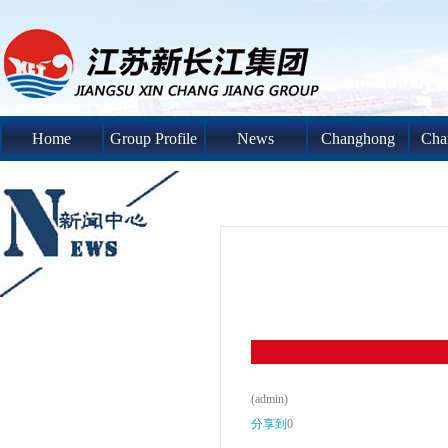
Home
Group Profile
News
Changhong
Cha
System
S
(admin)
分享到
0