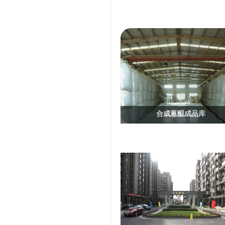
合成蒽醌成品库