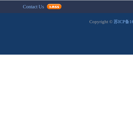
Contact Us
Copyright ©
苏ICP备1