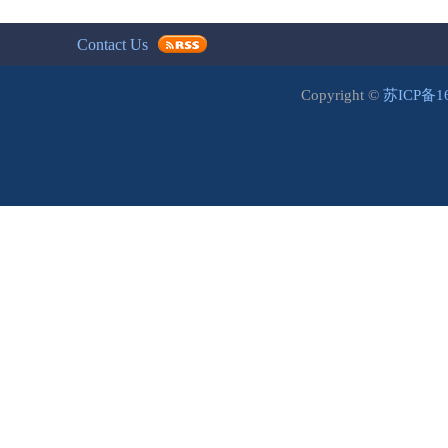
Contact Us
Copyright ©
苏ICP备1