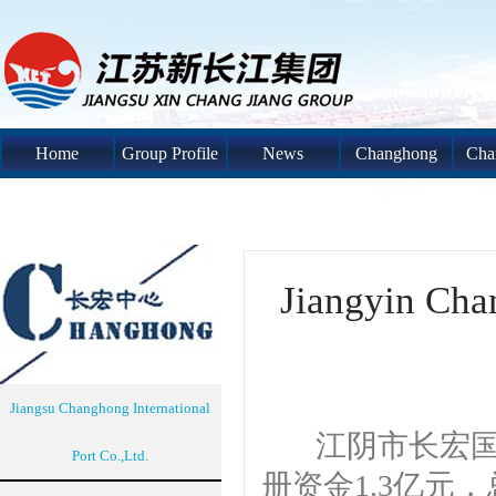
Home
Group Profile
News
Changhong
Cha
System
S
Jiangyin Chan
Jiangsu Changhong International
江阴市长宏国际
Port Co.,Ltd.
册资金1.3亿元