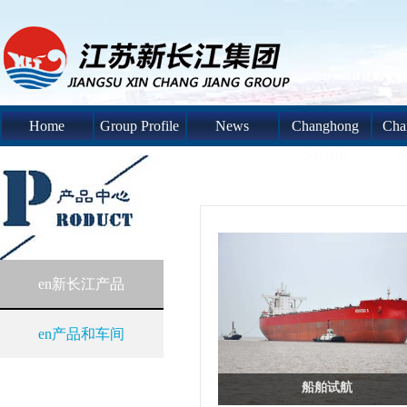
Home
Group Profile
News
Changhong
Cha
System
S
en新长江产品
en产品和车间
船舶试航