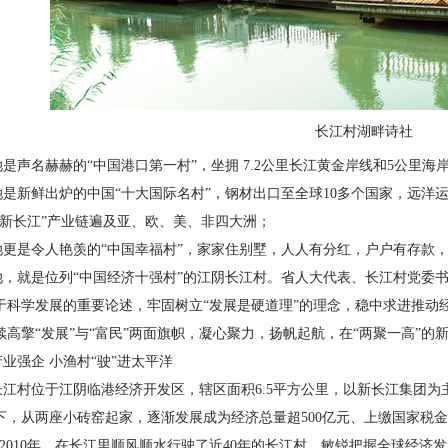
长江村湖畔诗社
声名赫赫的“中国港口第一村”，坐拥 7.2公里长江黄金岸线和5公里海
新鲜出炉的中国“十大国际名村”，钢材出口至全球10多个国家，远洋运
“新长江”产业链遍及亚、欧、美、非四大洲；
是令人艳羡的“中国幸福村”，家家住别墅，人人有分红，户户有存款，
就是位列“中国经济十强村”的江阴长江村。省人大代表、长江村党委书
于科学发展的重要论述，牢固树立“发展是硬道理”的理念，稳中求进推动
续高擎“发展”与“富民”两面旗帜，凝心聚力，扬帆起航，在“两聚一高”
强企 小渔村“驶”进太平洋
村位于江阴临港经济开发区，辖区面积6.5平方公里，以新长江集团为
下，从两座小砖窑起家，逐渐发展成为经济总量超500亿元、上缴国家税金超
。2010年，在长江里顺风顺水行驶了近40年的长江村，敏锐把握全球经济