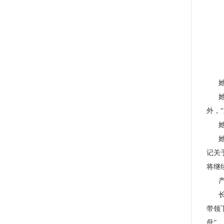
她是
她是
外，
她更
她，
记关
将继
产业
长江
带领
母”