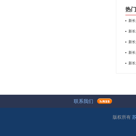
热
新长
新长
新长
新长
新长
联系我们
版权所有
苏