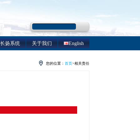
长扬系统
关于我们
English
您的位置：
首页
>相关责任