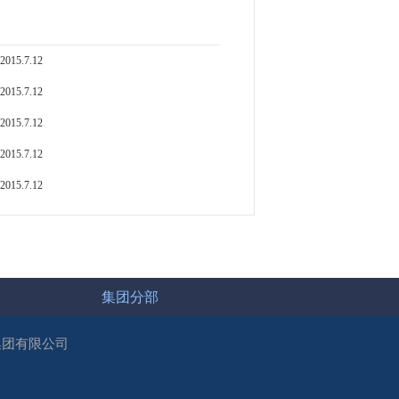
5.7.12
5.7.12
5.7.12
5.7.12
5.7.12
集团分部
集团有限公司