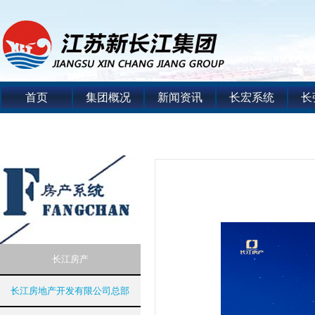
首页
集团概况
新闻资讯
长宏系统
长
长江房产
长江房地产开发有限公司总部