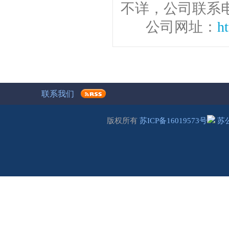
不详，公司联系电话
公司网址：
h
联系我们
版权所有
苏ICP备16019573号
苏公