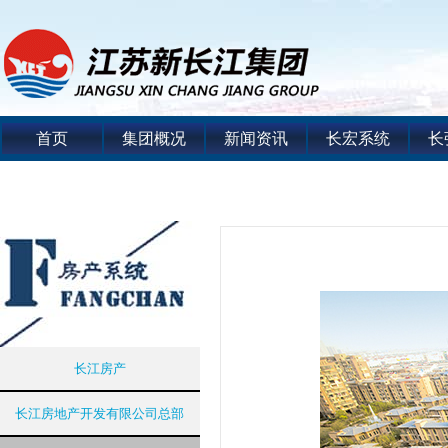
首页
集团概况
新闻资讯
长宏系统
长
长江房产
长江房地产开发有限公司总部