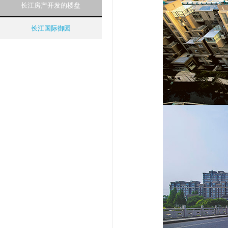
长江房产开发的楼盘
长江国际御园