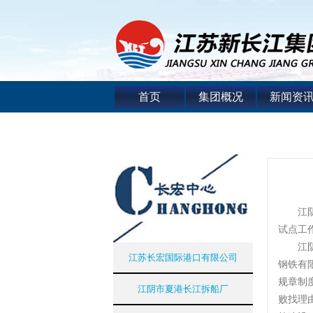
首页
集团概况
新闻资
江阴市
试点工
江阴市
江苏长宏国际港口有限公司
钢铁有
规章制
江阴市夏港长江拆船厂
败找理