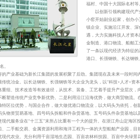
福村、中国十大国际名村等
以创新引领构建现代产业
小窑开始副业起家，创办小
镇企业、实施沿江开发、深
遇，大力实施科技人才资本
金制造、港口物流、船舶工
了一条以现代经济为特征的
港口、长强钢铁、长达钢铁
0名。
好的产业基础为新长江集团的发展积聚了后劲。集团现在及未来一段时间
强传统冶金。以长达钢铁、长强钢铁等大企业为龙头，以“科技+人才+资
略重组、技术改造等有效途径，从技术、装备、工艺着手提升产业层次，
不断塑造传统产业竞争新优势。二是利用沿江沿海优势，做大商贸物流。
独特区位优势，与国企合作，做大做优港口物流业，以大码头为依托，创
码头物资贸易基地、四号码头拆船和件杂货基地、五号码头件杂货基地以
使现代服务业在“十三五”末所占比重有一个大的提升。在浙江舟山定海区投资
船、二手船交易、金属资源利用和海洋工程为一体的大型船舶产业园，目
优现代农业。充分利用千亩湿地生态园、百亩农林科技园、百亩中央绿景