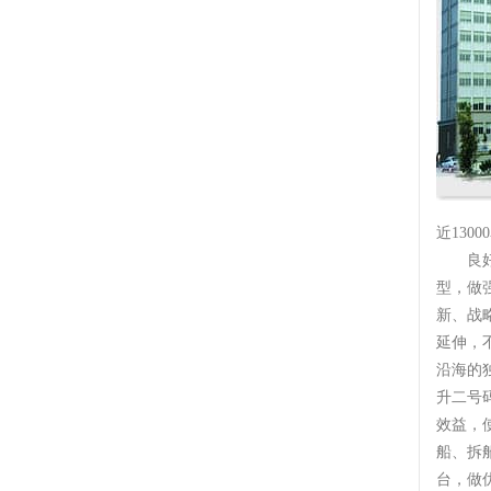
近1300
良
型，做
新、战
延伸，
沿海的
升二号
效益，
船、拆
台，做