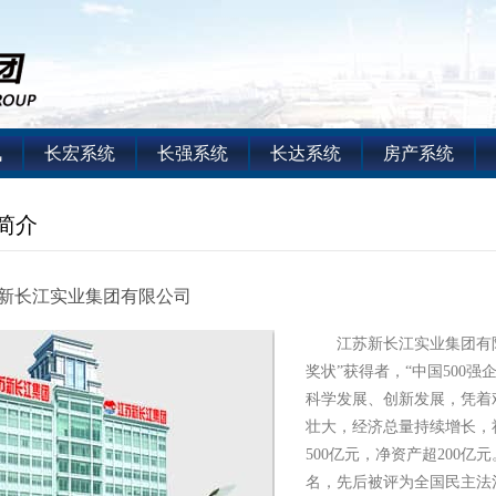
讯
长宏系统
长强系统
长达系统
房产系统
简介
新长江实业集团有限公司
江苏新长江实业集团有
奖状”获得者，“中国500
科学发展、创新发展，凭着
壮大，经济总量持续增长，
500亿元，净资产超200
名，先后被评为全国民主法