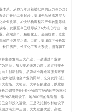
。
体系。从1972年顶着被批判的压力创办2只
五金厂开始工业起步，集团先后抢抓发展乡
化企业改革、加快结构调整和产业转型等机
战略，发展至今已经形成了6大核心行业：冶
业、高端房产、精细化工、金融投资，走出
高端产业发展之路。目前，集团旗下分长宏
、长江房产、长江化工五大系统，拥有职工
内将主要发展三大产业：一是通过产业转
本”为途径，加大技术研发力度，通过科技创
向自主创新创造、品牌标准再造等服务环节
在做大做强冶金产业的同时，充分发挥沿江
新大市场、大项目、大平台的建设，以此提
及长江钢管等6个专业物流市场的运营效率和
60亿元建设了占地5000亩的集造船、修
前已全部投入运营。三是依托新农村建设平
花园这南北中三园，大力发展优质、高效、