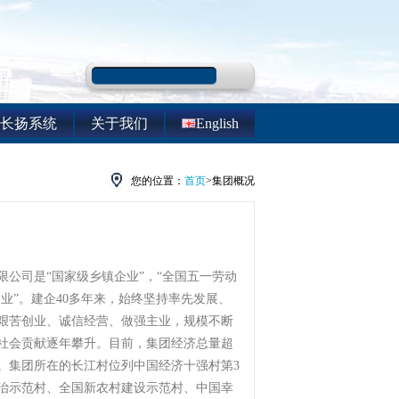
长扬系统
关于我们
English
您的位置：
首页
>集团概况
限公司是“国家级乡镇企业”，“全国五一劳动
强企业”。建企40多年来，始终坚持率先发展、
艰苦创业、诚信经营、做强主业，规模不断
社会贡献逐年攀升。目前，集团经济总量超
亿元。集团所在的长江村位列中国经济十强村第3
治示范村、全国新农村建设示范村、中国幸